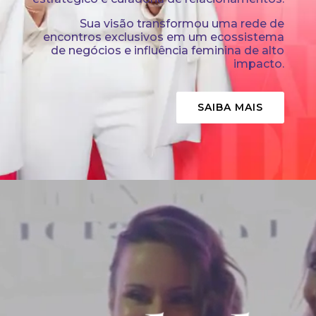
Sua visão transformou uma rede de
encontros exclusivos em um ecossistema
de negócios e influência feminina de alto
impacto.
SAIBA MAIS
Tocador
de
vídeo