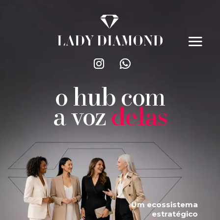
o hub com
a voz
delas
Um ecossistema
estratégico