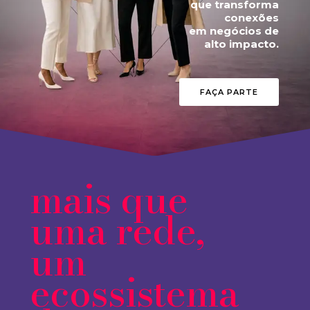
que transforma
conexões
em negócios de
alto impacto.
FAÇA PARTE
mais que
uma rede,
um
ecossistema