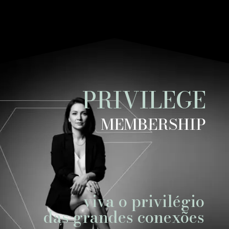
PRIVILEGE
MEMBERSHIP
viva o privilégio
das grandes conexões