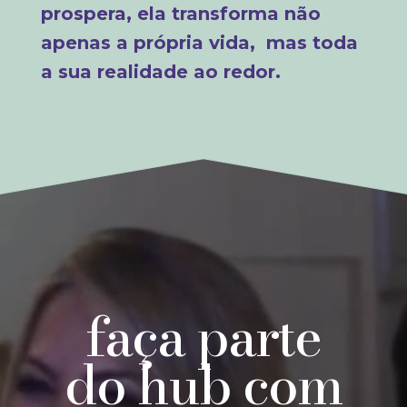
prospera, ela transforma não
apenas a própria vida,
mas toda
a sua realidade ao redor.
Tocador
de
vídeo
faça parte
do hub com